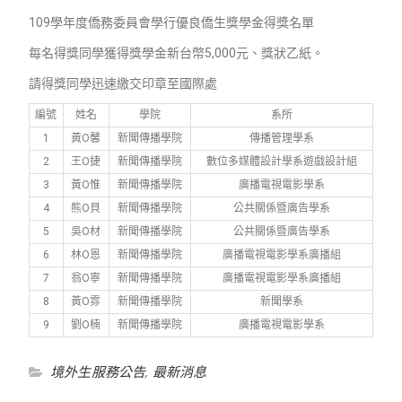
109學年度僑務委員會學行優良僑生獎學金得獎名單
每名得獎同學獲得獎學金新台幣5,000元、獎狀乙紙。
請得獎同學迅速繳交印章至國際處
編號
姓名
學院
系所
1
黃O馨
新聞傳播學院
傳播管理學系
2
王O捷
新聞傳播學院
數位多媒體設計學系遊戲設計組
3
黃O惟
新聞傳播學院
廣播電視電影學系
4
熊O貝
新聞傳播學院
公共關係暨廣告學系
5
吳O材
新聞傳播學院
公共關係暨廣告學系
6
林O恩
新聞傳播學院
廣播電視電影學系廣播組
7
翁O寧
新聞傳播學院
廣播電視電影學系廣播組
8
黃O雰
新聞傳播學院
新聞學系
9
劉O楠
新聞傳播學院
廣播電視電影學系
境外生服務公告
,
最新消息