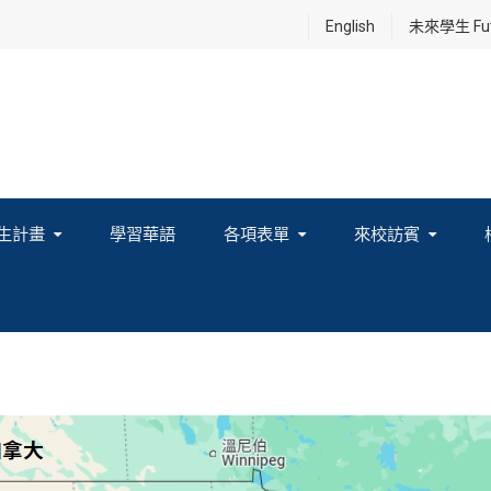
English
未來學生 Futu
生計畫
學習華語
各項表單
來校訪賓
享及國際連結計畫