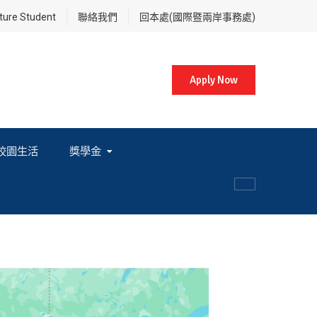
re Student
聯絡我們
回本處(國際暨兩岸事務處)
Apply Now
校園生活
獎學金
各項獎學金相關辦法及法規