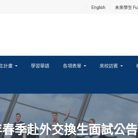
English
未來學生 Futu
生計畫
學習華語
各項表單
來校訪賓
享及國際連結計畫
春季赴外交換生面試公告（11