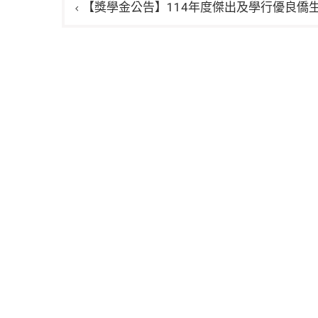
文
【獎學金公告】114年度傑出及學行優良僑
章
導
覽