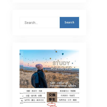
Search
for: