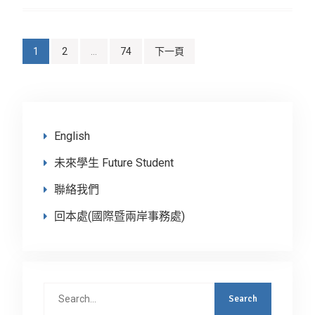
文
1
2
…
74
下一頁
章
分
頁
English
未來學生 Future Student
聯絡我們
回本處(國際暨兩岸事務處)
Search
for: