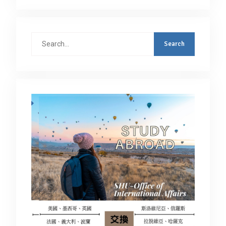
Search
for: