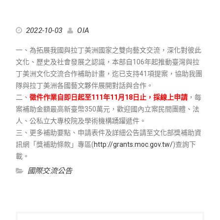
2022-10-03
OIA
一、為拓展我國與拉丁美洲國家之雙向藝文交流，深化對彼此
文化、歷史及社會發展之認識，本部自106年起推動臺灣與拉
丁美洲文化交流合作補助計畫，迄已支持41項提案，協助我團
隊與拉丁美洲各國藝文夥伴展開對話與合作。
二、
徵件作業自即日起至111年11月18日止，採線上申請
，每
案補助金額最高新臺幣350萬元，歡迎國內立案民間團體、法
人、公私立大專校院及學術機構踴躍遞件。
三、更多補助要點、申請表件及詳細公告請至文化部獎補助資
訊網「獎補助條款」專區(
http://grants.moc.gov.tw/
)查詢下
載。
國際交流公告
文