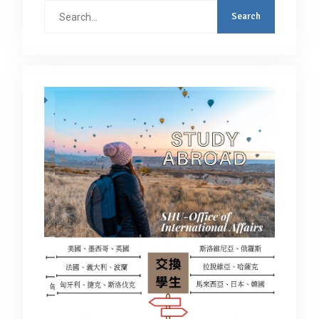
Search
for: