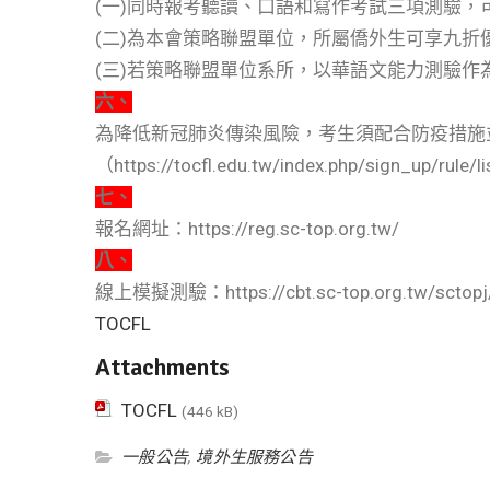
(一)同時報考聽讀、口語和寫作考試三項測驗，
(二)為本會策略聯盟單位，所屬僑外生可享九折
(三)若策略聯盟單位系所，以華語文能力測驗
六、
為降低新冠肺炎傳染風險，考生須配合防疫措施
（https://tocfl.edu.tw/index.php/s
七、
報名網址：https://reg.sc-top.org.tw/
八、
線上模擬測驗：https://cbt.sc-top.org.tw/sctopj
TOCFL
Attachments
TOCFL
(446 kB)
一般公告
,
境外生服務公告