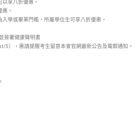
可以享八折優惠。
優惠。
作為入學或畢業門檻，所屬學位生可享八折優惠。
並簽署健康聲明書
ign_up/rule/list/5），惠請提醒考生留意本會官網最新公告及電郵通知。
/