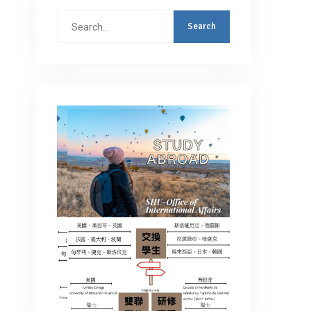
Search
for: