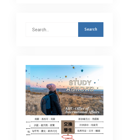
Search
for: