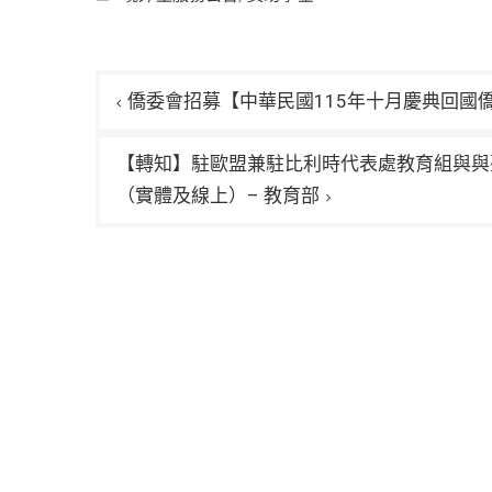
文
僑委會招募【中華民國115年十月慶典回國僑
章
導
【轉知】駐歐盟兼駐比利時代表處教育組與與
（實體及線上）– 教育部
覽