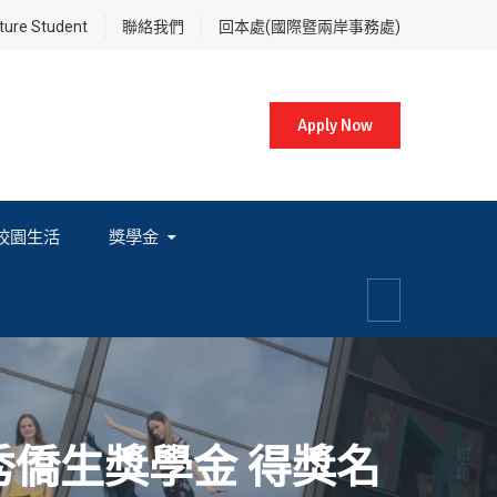
re Student
聯絡我們
回本處(國際暨兩岸事務處)
Apply Now
校園生活
獎學金
各項獎學金相關辦法及法規
秀僑生獎學金 得獎名