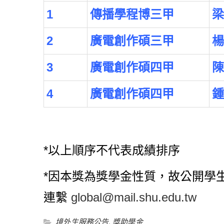
1
傳播學程博三甲
梁
2
廣電創作碩三甲
楊
3
廣電創作碩四甲
陳
4
廣電創作碩四甲
鍾
*以上順序不代表成績排序
*因本獎為獎學金性質，故公開學
連繫
global@mail.shu.edu.tw
境外生服務公告
,
獎助學金