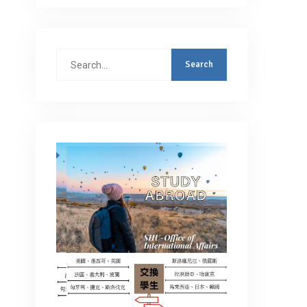
Search
for: