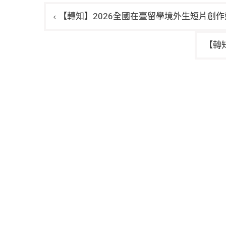
文
【轉知】2026全國在臺留學境外生短片創
章
導
【轉
覽