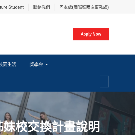
re Student
聯絡我們
回本處(國際暨兩岸事務處)
Apply Now
校園生活
獎學金
各項獎學金相關辦法及法規
ty）姊妹校交換計畫說明