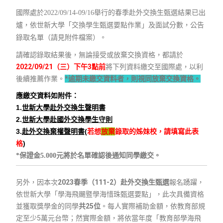
國際處於2022/09/14-09/16舉行的春季赴外交換生甄選結果已出
爐，依世新大學「交換學生甄選要點作業」及面試分數，公告
錄取名單（請見附件檔案）。
請確認錄取結果後，無論接受或放棄交換資格，都請於
2022/09/21（三）下午3點前
將下列資料繳交至國際處，以利
後續推薦作業。
*
逾期未繳交資料者，則視同放棄交換資格。
應繳交資料如附件：
1.
世新大學
赴
外
交換
生
聲明書
2.
世新大學
赴
國
外
交換
學生
守則
3.
赴
外
交換
棄權聲明書
(
若想
放棄
錄取的姊妹校，請填寫此表
格
)
*保證金5.000元將於名單確認後通知同學繳交。
另外，因本次
2023春季（111-2）赴外交換生甄選
報名踴躍，
依世新大學「學海飛颺暨學海惜珠甄選要點」，此次具備資格
並獲取獎學金的同學
共
25
位
。每人實際補助金額，依教育部規
定至少5萬元台幣；然實際金額，將依當年度「教育部學海飛