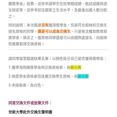
颺獎學金」經費，並依申請學生在校學期成績、甄試成績與語
言檢定等，並參考前往國家之生活水平，及最後出國人數分配
之。
特別說明：本次甄選
沒有
獲得獎學金，但是符合姐妹校交換生
提名資格的同學，
還是可以成為交換生
，只是無法獲取教育部
獎學金。換言之，獲資格同學還是可以由國際處提名，向姐妹
校推薦取得交換資格。
請同學留意甄選結果名單，以顏色區分自己是否獲得獎學金：
1-獲學海飛颺獎學金與交換資格者，為
螢光黃
2-無獎學金資格者但具備交換學生資格，為
螢光藍
3-未錄取者，為白色。
同意交換文件或放棄文件：
世新大學赴外交換生聲明書