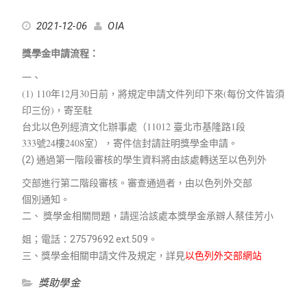
2021-12-06
OIA
獎學金申請流程：
一、
(1) 110年12月30日前，將規定申請文件列印下來(每份文件皆須
印三份)，寄至駐
台北以色列經濟文化辦事處（11012 臺北市基隆路1段
333號24樓2408室），寄件信封請註明獎學金申請。
(2) 通過第一階段審核的學生資料將由該處轉送至以色列外
交部進行第二階段審核。審查通過者，由以色列外交部
個別通知。
二、 獎學金相關問題，請逕洽該處本獎學金承辧人蔡佳芳小
姐；電話：27579692 ext.509。
三、獎學金相關申請文件及規定，詳見
以色列外交部網站
獎助學金