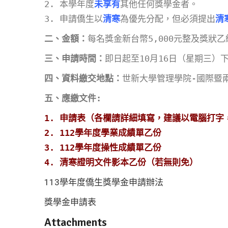
2. 本學年度
未享有
其他任何獎學金者。
3. 申請僑生以
清寒
為優先分配，但必須提出
清
二、金額：
每名獎金新台幣5,000元整及獎狀乙
三、申請時間：
即日起至10月16日（星期三）
四、資料繳交地點：
世新大學管理學院-國際暨兩
五、應繳文件:
1. 申請表（各欄請詳細填寫，建議以電腦打字
2. 112學年度學業成績單乙份
3. 112學年度操性成績單乙份
4. 清寒證明文件影本乙份（若無則免）
113學年度僑生獎學金申請辦法
獎學金申請表
Attachments