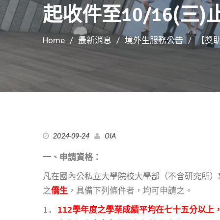
起收件至10/16(三)
Home
最新消息
境外生服務公告
【獎助
2024-09-24
OIA
一、申請資格：
凡在國內公私立大學院校大學部（不含研究所）
之
僑生
，具備下列條件者，均可申請之。
1.
112學年度之學業成績平均在七十五分以上