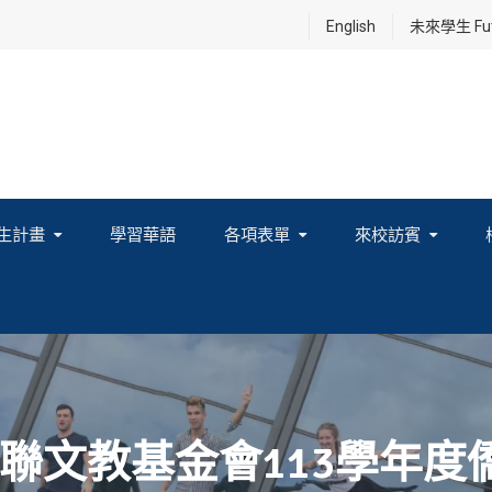
English
未來學生 Futu
生計畫
學習華語
各項表單
來校訪賓
享及國際連結計畫
聯文教基金會113學年度