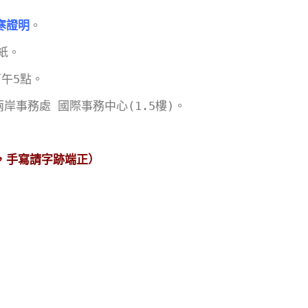
寒證明
。
紙。
下午5點。
岸事務處 國際事務中心(1.5樓)。
，手寫請字跡端正）