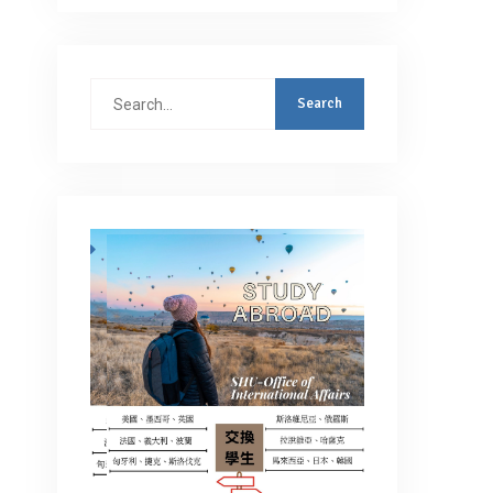
Search
for: