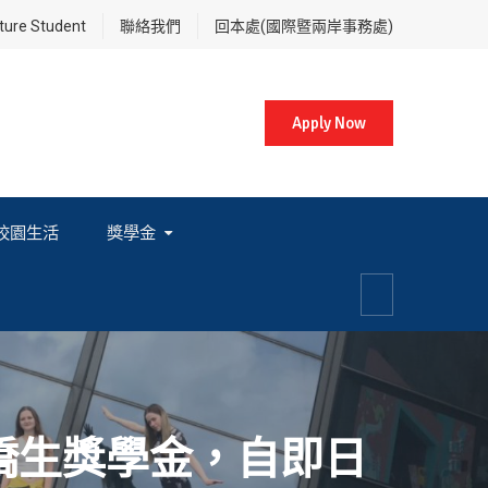
re Student
聯絡我們
回本處(國際暨兩岸事務處)
Apply Now
校園生活
獎學金
各項獎學金相關辦法及法規
僑生獎學金，自即日