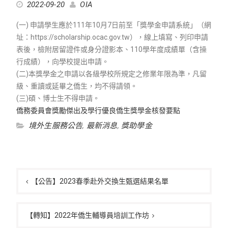
2022-09-20
OIA
(一) 申請學生應於111年10月7日前至「獎學金申請系統」（網
址：https://scholarship.ocac.gov.tw），線上填寫、列印申請
表後，檢附居留證件或身分證影本、110學年度成績單（含操
行成績），向學校提出申請。
(二)本獎學金之申請以各級學校所規定之修業年限為準，凡留
級、重讀或延畢之僑生，均不得請領。
(三)碩、博士生不得申請。
僑務委員會獎勵傑出及學行優良僑生獎學金核發要點
境外生服務公告
,
最新消息
,
獎助學金
文
章
【公告】2023春季赴外交換生甄選結果名單
導
覽
【轉知】2022年僑生輔導員培訓工作坊