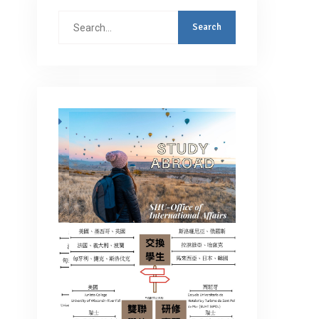
Search
for: