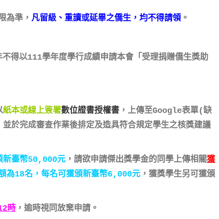
限為準，
凡留級、重讀或延畢之僑生，均不得請領
。
）年不得以111學年度學行成績申請本會「受理捐贈僑生獎助
以
紙本或線上簽署
數位證書授權書
，上傳至Google表單(缺
，並於完成審查作業後排定及造具符合規定學生之核獎建議
臺幣50,000元
，請欲申請傑出獎學金的同學上傳相關
獲
為18名，每名可獲頒新臺幣6,000元
，獲獎學生另可獲頒
12時
，逾時視同放棄申請。