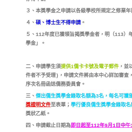
３、本獎學金之申請以各級學校所規定之修業年
４、
碩、博士生不得申請
。
５、112年度已獲領旨揭獎學金者，明（113
學金」。
二、申請學生須
提供i僑卡卡號及電子郵件
，並
件者不予受理)，申請文件將由本中心詳加審查
序次名冊函送僑務委員會。
三、
傑出僑生獎學金錄取名額為3名，每名可獲頒新
獎證明文件
至表單；
學行優良僑生獎學金錄取名額
獎狀乙紙。
四、申請截止日期為
即日起至112年9月1日中午