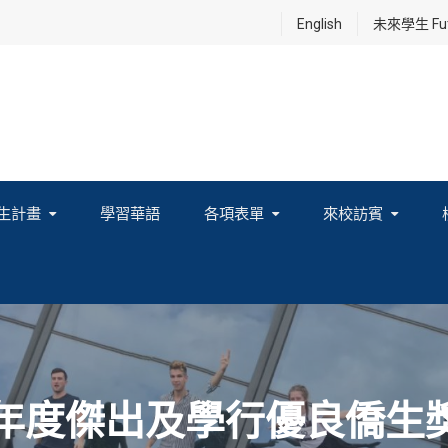
English
未來學生 Futu
生計畫
學習華語
各項表單
來校訪賓
享及國際連結計畫
2年度傑出及學行優良僑生