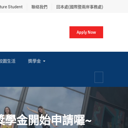
re Student
聯絡我們
回本處(國際暨兩岸事務處)
Apply Now
校園生活
獎學金
各項獎學金相關辦法及法規
獎學金開始申請囉~