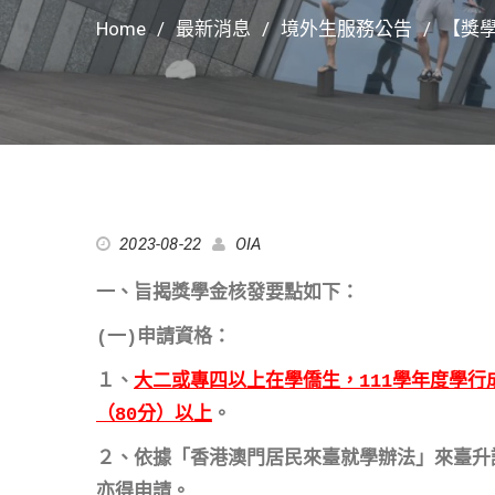
Home
最新消息
境外生服務公告
【獎
2023-08-22
OIA
一、旨揭獎學金核發要點如下：
(一)申請資格：
１、
大二或專四以上在學僑生，111學年度學行
（80分）以上
。
２、依據「香港澳門居民來臺就學辦法」來臺升
亦得申請。