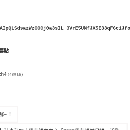
AIpQLSdsazWzOOCj0a3sIL_3VrE5UMfJX5E33qF6c1Jf
要點
ch4
(489 kB)
囉~！