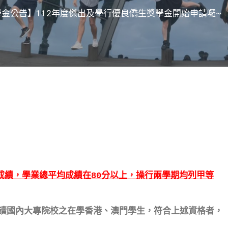
學金公告】112年度傑出及學行優良僑生獎學金開始申請囉~
成績，學業總平均成績在80分以上，操行兩學期均列甲等
讀國內大專院校之在學香港、澳門學生，符合上述資格者，