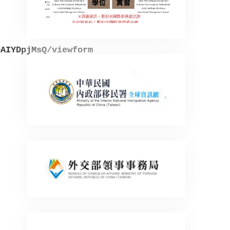
oAIYDpjMsQ/viewform