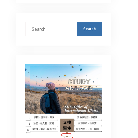
Search
for: