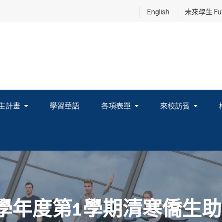
English
未來學生 Futu
生計畫
學習華語
各項表單
來校訪賓
享及國際連結計畫
3學年度第1學期清寒僑生