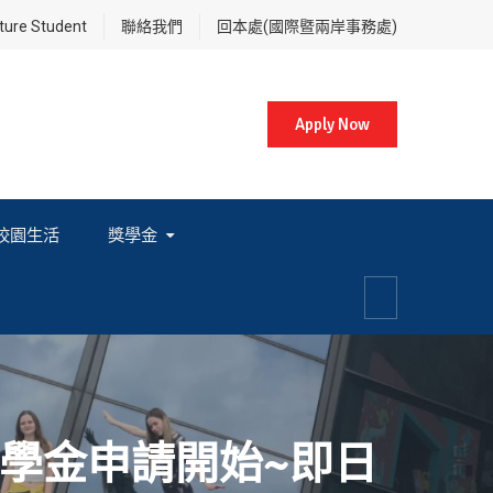
re Student
聯絡我們
回本處(國際暨兩岸事務處)
Apply Now
校園生活
獎學金
各項獎學金相關辦法及法規
助學金申請開始~即日