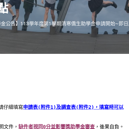
點
金公告】113學年度第1學期清寒僑生助學金申請開始~即日起
，請仔細填寫
申請表(附件1)及調查表(附件2)，填寫時可以
明文件，
缺件者視同0分並影響獎助學金審查
，後果自負。