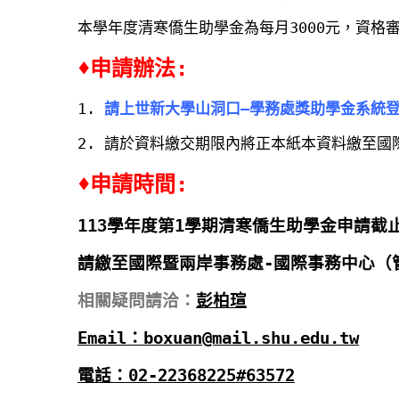
本學年度清寒僑生助學金為每月3000元，資格
♦申請辦法:
1.
請上
世新大學山洞口
–
學務處獎助學金系統
2. 請於資料繳交期限內將正本紙本資料繳至國
♦申請時間:
113學年度第1學期清寒僑生助學金申請截止
請繳至國際暨兩岸事務處-國際事務中心（管
相關疑問請洽：
彭柏瑄
Email：
boxuan@mail.shu.edu.tw
電話：02-22368225#63572