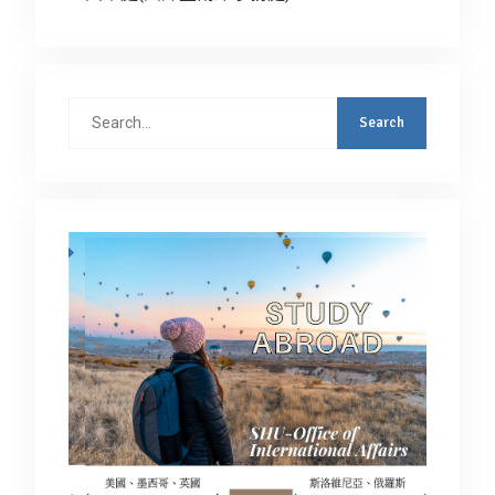
Search
for: