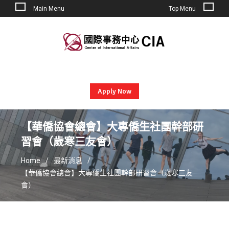
Main Menu
Top Menu
Skip
to
content
Apply Now
【華僑協會總會】大專僑生社團幹部研
習會（歲寒三友會）
Home
最新消息
【華僑協會總會】大專僑生社團幹部研習會（歲寒三友
會）