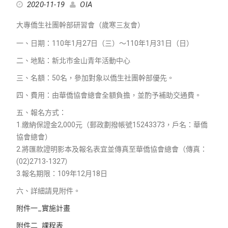
2020-11-19
OIA
大專僑生社團幹部研習會
歲寒三友會
（
）
一、日期：110年1月27日（三）～110年1月31日（日）
二、地點：新北市金山青年活動中心
三、名額：50名，參加對象以僑生社團幹部優先。
四、費用：由華僑協會總會全額負擔，並酌予補助交通費。
五、報名方式：
1.繳納保證金2,000元（郵政劃撥帳號15243373，戶名：華僑
協會總會）
2.將匯款證明影本及報名表宜並傳真至華僑協會總會（傳真：
(02)2713-1327）
3.報名期限：109年12月18日
六、詳細請見附件。
附件一_實施計畫
附件二_課程表