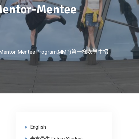
ntor-Mentee
entor-Mentee Program,MMP)第一梯次導生招
English
未來學生 Future Student