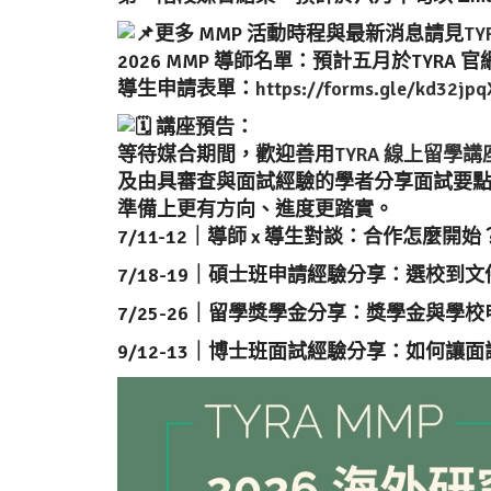
更多 MMP 活動時程與最新消息請見
TY
2026 MMP 導師名單：預計五月於TYRA 
導生申請表單：
https://forms.gle/kd32jp
講座預告：
等待媒合期間，歡迎善用
TYRA 線上留學
及由具審查與面試經驗的學者分享面試要點。T
準備上更有方向、進度更踏實。
7/11-12｜導師 x 導生對談：合作怎麼
7/18-19｜碩士班申請經驗分享：選校到
7/25-26｜留學獎學金分享：獎學金與學
9/12-13｜博士班面試經驗分享：如何