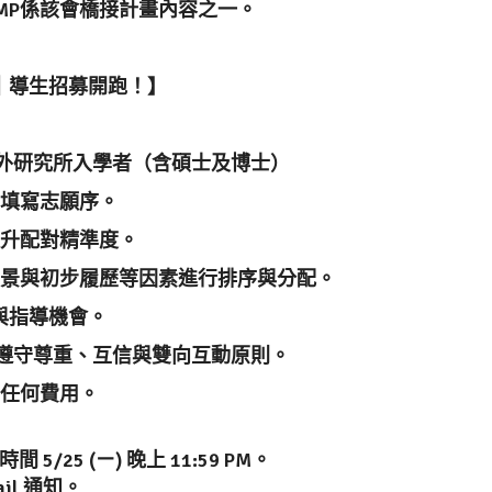
，MMP係該會橋接計畫內容之一。
請計畫｜導生招募開跑！】
季海外研究所入學者（含碩士及博士）
填寫志願序。
升配對精準度。
景與初步履歷等因素進行排序與分配。
合與指導機會。
諾遵守尊重、互信與雙向互動原則。
任何費用。
5/25 (ㄧ) 晚上 11:59 PM。
l 通知。