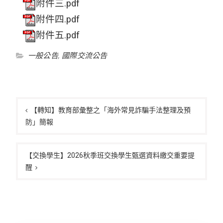
附件三.pdf
附件四.pdf
附件五.pdf
一般公告
,
國際交流公告
文
章
【轉知】教育部彙整之「海外常見詐騙手法整理及預
防」簡報
導
覽
【交換學生】2026秋季班交換學生甄選資料繳交重要提
醒