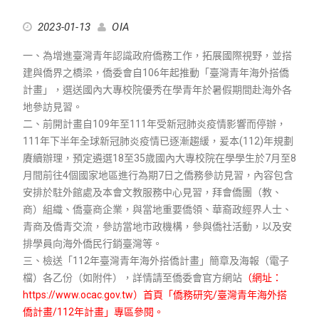
2023-01-13
OIA
一、為增進臺灣青年認識政府僑務工作，拓展國際視野，並搭
建與僑界之橋梁，僑委會自106年起推動「臺灣青年海外搭僑
計畫」，選送國內大專校院優秀在學青年於暑假期間赴海外各
地參訪見習。
二、前開計畫自109年至111年受新冠肺炎疫情影響而停辦，
111年下半年全球新冠肺炎疫情已逐漸趨緩，爰本(112)年規劃
賡續辦理，預定遴選18至35歲國內大專校院在學學生於7月至8
月間前往4個國家地區進行為期7日之僑務參訪見習，內容包含
安排於駐外館處及本會文教服務中心見習，拜會僑團（教、
商）組織、僑臺商企業，與當地重要僑領、華裔政經界人士、
青商及僑青交流，參訪當地市政機構，參與僑社活動，以及安
排學員向海外僑民行銷臺灣等。
三、檢送「112年臺灣青年海外搭僑計畫」簡章及海報（電子
檔）各乙份（如附件），詳情請至僑委會官方網站
（網址：
https://www.ocac.gov.tw
）首頁「僑務研究/臺灣青年海外搭
僑計畫/112年計畫」專區參閱。