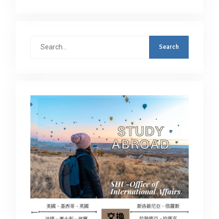
Search
for: