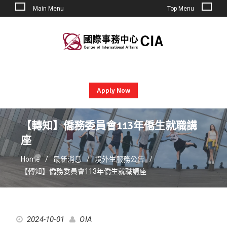
Main Menu
Top Menu
Skip
to
content
Apply Now
【轉知】僑務委員會113年僑生就職講
座
Home
最新消息
境外生服務公告
【轉知】僑務委員會113年僑生就職講座
2024-10-01
OIA