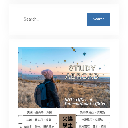
Search
for: