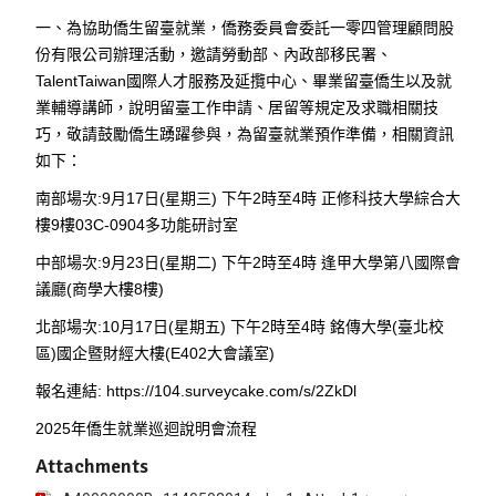
一、為協助僑生留臺就業，僑務委員會委託一零四管理顧問股
份有限公司辦理活動，邀請勞動部、內政部移民署、
TalentTaiwan國際人才服務及延攬中心、畢業留臺僑生以及就
業輔導講師，說明留臺工作申請、居留等規定及求職相關技
巧，敬請鼓勵僑生踴躍參與，為留臺就業預作準備，相關資訊
如下：
南部場次:9月17日(星期三) 下午2時至4時 正修科技大學綜合大
樓9樓03C-0904多功能研討室
中部場次:9月23日(星期二) 下午2時至4時 逢甲大學第八國際會
議廳(商學大樓8樓)
北部場次:10月17日(星期五) 下午2時至4時 銘傳大學(臺北校
區)國企暨財經大樓(E402大會議室)
報名連結:
https://104.surveycake.com/s/2ZkDl
2025年僑生就業巡迴說明會流程
Attachments