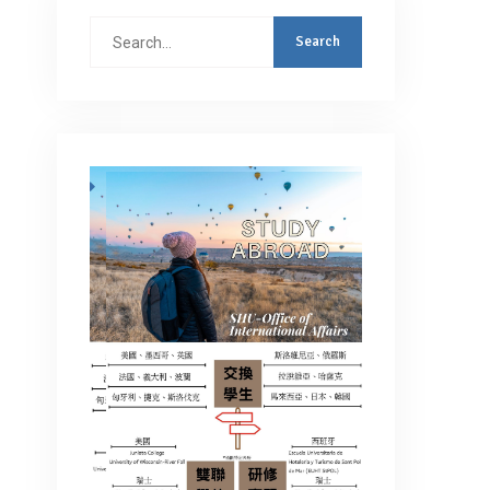
Search
for: