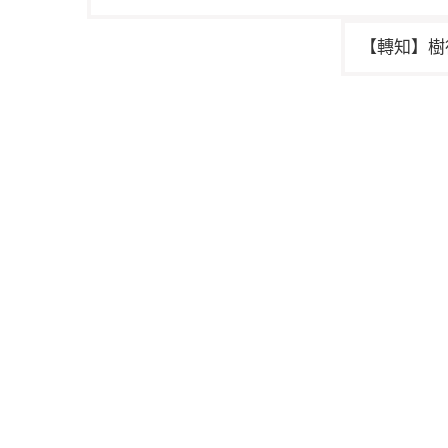
章
導
【轉知】樹
覽