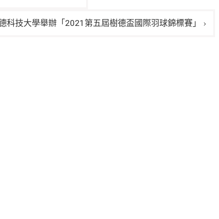
德科技大學舉辦「2021第五屆樹德盃國際羽球錦標賽」