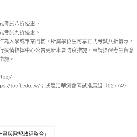
式考試八折優惠。
式考試九折優惠。
作為入學或畢業門檻，所屬學位生可享正式考試八折優惠。
行疫情指揮中心公告更新本會防疫措施，惠請提醒考生留意
措施。
topj/。
tocfl.edu.tw/；或逕洽華測會考試推廣組（027749-
計畫與歐盟政經整合」