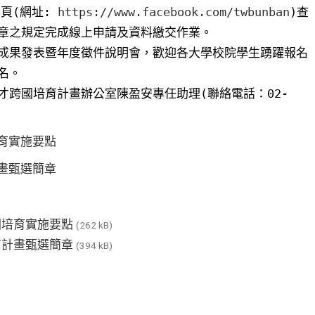
專頁(網址:
https://www.facebook.com/twbunban
)查
章之規定完成線上申請及資料繳交作業。
成果發表暨年度徵件說明會，歡迎各大學校院學生踴躍報名
名。
跨國培育計畫辦公室陳盈安專任助理(聯絡電話：02-
育實施要點
畫甄選簡章
國培育實施要點
(262 kB)
育計畫甄選簡章
(394 kB)