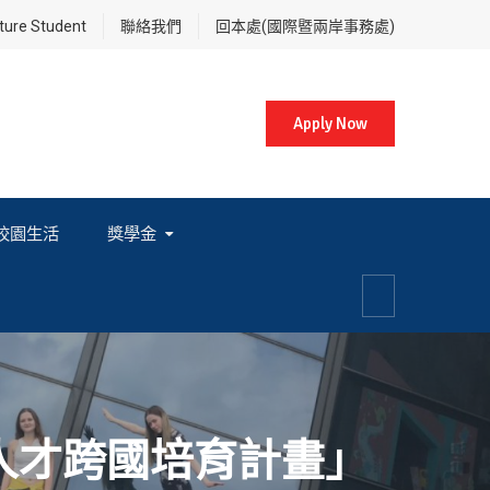
re Student
聯絡我們
回本處(國際暨兩岸事務處)
Apply Now
校園生活
獎學金
各項獎學金相關辦法及法規
人才跨國培育計畫」