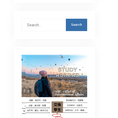
Search
for: