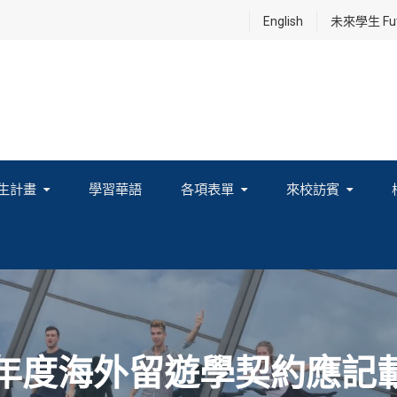
English
未來學生 Futu
生計畫
學習華語
各項表單
來校訪賓
享及國際連結計畫
2年度海外留遊學契約應記