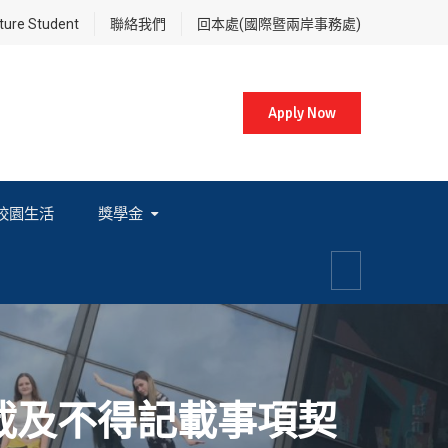
re Student
聯絡我們
回本處(國際暨兩岸事務處)
Apply Now
校園生活
獎學金
各項獎學金相關辦法及法規
載及不得記載事項契