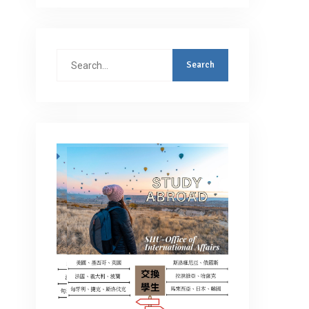
Search
for: