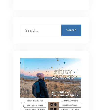
Search
for: