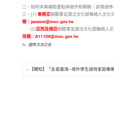
二、檢附本案補助要點與徵件新聞稿，詳情請參
三、(1)
東南亞
相關事宜請洽文化部聯絡人文化
箱：jauwoei@moc.gov.tw
(2)
亞西及南亞
相關事宜請洽文化部聯絡人文
信箱：A11108@moc.gov.tw
國際交流公告
文
【轉知】「友善臺灣─境外學生接待家庭專
章
導
覽