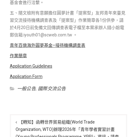
基金會進行洽繫。
五、隨文檢附有意願擔任圓夢計畫「提案型」友邦青年來臺見
習交流接待機構調查表及「提案型」作業簡章各
1
份供參，請
於
4
月
20
日前免備文回傳調查表電子檔至本案承辦人錢小姐電
郵信箱
:iyouth01@scweb.com.tw
。
青年百億海外圓夢基金
–
接待機構調查表
作業簡章
Application Guidelines
Application Form
一般公告
,
國際交流公告
文
章
【轉知】函轉世界貿易組織(World Trade
Organization, WTO)辧理2026年「青年學者實習計畫
導
(Young Professionals Programme, YPP)」資訊，請查