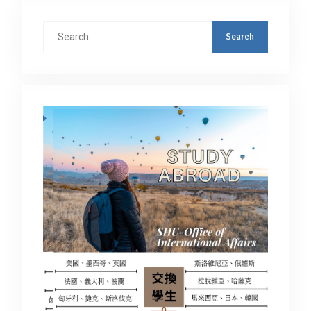
Search
for: