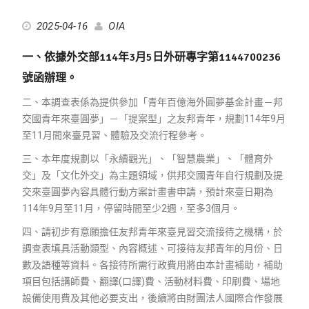
2025-04-16
OIA
一、依據外交部
114
年
3
月
5
日外研專字第
1144700236
號函辦理。
二、本調查表係為提供參加「青年百億海外圓夢基金計畫－邦
交國青年來臺圓夢」－「提案型」之友邦青年，規劃
114
年
9
月
至
11
月間來臺見習、體驗及交流行程參考。
三、本年度規劃以「永續觀光」、「智慧農業」、「體育外
交」及「文化外交」為主題領域，供邦交國青年自行規劃及提
交來臺圓夢內容具體行動方案計畫書申請，預計來臺日期為
114
年
9
月至
11
月，停留時間至少
2
週，至多
3
個月。
四、請初步有意願擔任友邦青年來臺見習交流接待之機構，於
調查表填具活動類型、內容概述、可接待友邦青年的月份、日
數及語種等資料。各接待所需行政費用將由本計畫補助，補助
項目包括講師費、翻譯
(
口譯
)
費、活動材料費、印刷費、場地
設備使用費及其他必要支出，後續將由財團法人國際合作發展