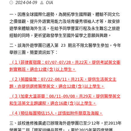
2024-04-09
OIA
一、因應全球國際化趨勢，為開拓學生國際觀、體驗不同文化
之價值觀、提升外語實用能力及培育優秀領袖人才等，故安排
遊學來體驗海外生活。在給予同學豐富行程及永生難忘之旅遊
經驗的同時，更祈望啟發學生至國外留學之意願與興趣。
二、該海外遊學團已邁入第 23 期且不限北醫學生參加，今年
舉辦三團，簡要資訊如下：
(１)菲律賓宿霧：07/07-07/28，共22天，提供考試英文衝
刺實務班，適合12歲(含)以上學生。
(２)英國倫敦：07/22-08/11，共21天，提供生活英文主
題，亦提供選修醫學英文，適合12歲(含)以上學生。
(３)加拿大溫哥華：08/11-09/08，共29天，提供醫學英文
和生活英文主題課程，適合16歲(含)以上學生。
(４)預估每團預估15人，詳情如附件簡章及海報。
三、該校進修推廣處已辦理海外遊學團已至少12年，於2013年
榮獲第二屆「國家訓練品質獎」，更於2015年第四度榮獲