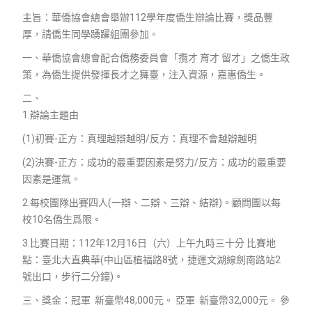
主旨：華僑協會總會舉辦112學年度僑生辯論比賽，獎品豐
厚，請僑生同學踴躍組團參加。
一、華僑協會總會配合僑務委員會「攬才 育才 留才」之僑生政
策，為僑生提供發揮長才之舞臺，注入資源，嘉惠僑生。
二、
1.辯論主題由
(1)初賽-正方：真理越辯越明/反方：真理不會越辯越明
(2)決賽-正方：成功的最重要因素是努力/反方：成功的最重要
因素是運氣。
2.每校團隊出賽四人(一辯、二辯、三辯、結辯)。顧問團以每
校10名僑生爲限。
3.比賽日期：112年12月16日（六）上午九時三十分 比賽地
點：臺北大直典華(中山區植福路8號，捷運文湖線劍南路站2
號出口，步行二分鐘)。
三、獎金：冠軍 新臺幣48,000元。 亞軍 新臺幣32,000元。 參