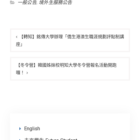
一般公告
,
境外生服務公告
文
章
【轉知】銘傳大學辦理「僑生港澳生職涯規劃評點制講
座」
導
覽
【冬令營】韓國姊妹校明知大學冬令營報名活動開跑
囉！
English