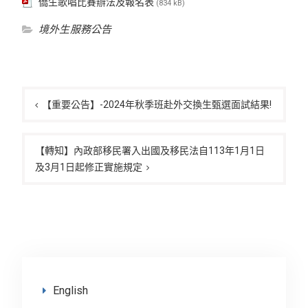
僑生歌唱比賽辦法及報名表
(834 kB)
境外生服務公告
文
章
【重要公告】-2024年秋季班赴外交換生甄選面試結果!
導
覽
【轉知】內政部移民署入出國及移民法自113年1月1日
及3月1日起修正實施規定
English