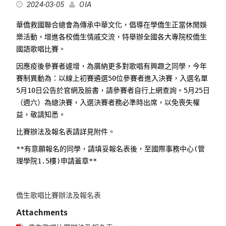
2024-03-05
OIA
華僑救國聯合總會為傳承中華文化，倡導在學僑生正當休閒娛
樂活動，增進各校僑生情戚交流，特舉辦全國各大專院校僑生
國語歌唱比賽。
因應疫後參賽者遽增，為廣納更多對歌唱有興趣之同學，今年
賽制異動為：以線上初賽遴選50位參賽者進入決賽，入選名單
5月10日公告於官網及臉書，請參賽者自行上網查詢。5月25日
（週六）為總決賽，入選決賽者務必準時出席，以免喪失權
益，敬請知悉。
比賽辦法及報名表請詳見附件。
**有意願報名的同學，請填妥報名表後，至國際事務中心(管
理學院1.5樓)申請蓋章**
僑生歌唱比賽辦法及報名表
Attachments