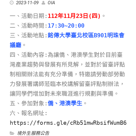
2023-11-09
OIA
一、活動日期:
112年11月23日(四)
。
二、活動時間:
17:30~20:00
三、活動地點:
銘傳大學臺北校區B901明珠會
議廳
。
四、活動內容:為讓僑、港澳學生對於目前臺
灣產業趨勢與發展有所見解，並對於留臺評點
制相關辦法能有充分準備，特邀請勞動部勞動
力發展署講師蒞臨本校講解留臺評點制辦法，
讓同學們增加對未來職涯進行規劃與準備。
五、參加對象:
僑、港澳學生
。
六、報名網址:
https://forms.gle/cRb51mwRbsifWumB6
境外生服務公告