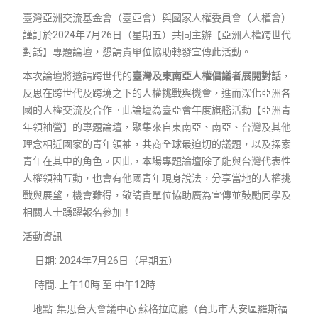
臺灣亞洲交流基金會（臺亞會）與國家人權委員會（人權會）
謹訂於2024年7月26日（星期五）共同主辦【亞洲人權跨世代
對話】專題論壇，懇請貴單位協助轉發宣傳此活動。
本次論壇將邀請跨世代的
臺灣及東南亞人權倡議者展開對話
，
反思在跨世代及跨境之下的人權挑戰與機會，進而深化亞洲各
國的人權交流及合作。此論壇為臺亞會年度旗艦活動【亞洲青
年領袖營】的專題論壇，聚集來自東南亞、南亞、台灣及其他
理念相近國家的青年領袖，共商全球最迫切的議題，以及探索
青年在其中的角色。因此，本場專題論壇除了能與台灣代表性
人權領袖互動，也會有他國青年現身說法，分享當地的人權挑
戰與展望，機會難得，敬請貴單位協助廣為宣傳並鼓勵同學及
相關人士踴躍報名參加！
活動資訊
日期: 2024年7月26日（星期五）
時間: 上午10時 至 中午12時
地點: 集思台大會議中心 蘇格拉底廳（台北市大安區羅斯福