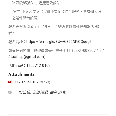
路四段85號B1；近捷運公館站）
語言: 中文及英文（提供中英同步口譯服務，憑有個人照片
之證件租借設備）
報名表單將開放至7月19日。主辦方將以電郵通知報名成功
者。
報名網址：
https://forms.gle/8UwHr392NPiCQoeg6
如有任何問題，歡迎聯繫臺亞會張小姐（02-27002367 # 27
/
taefnsp@gmail.com
）。
活動海報：1120712-0102
Attachments
1120712-0102
(786 kB)
一般公告
,
交流活動
,
最新消息
文