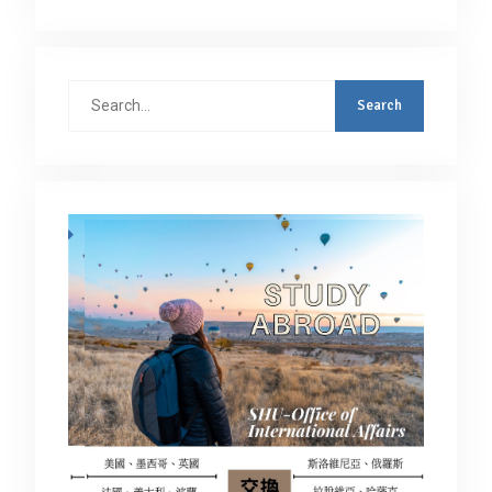
Search
for: