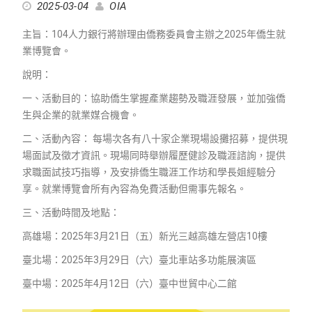
2025-03-04
OIA
主旨：104人力銀行將辦理由僑務委員會主辦之2025年僑生就
業博覽會。
說明：
一、活動目的：協助僑生掌握產業趨勢及職涯發展，並加強僑
生與企業的就業媒合機會。
二、活動內容： 每場次各有八十家企業現場設攤招募，提供現
場面試及徵才資訊。現場同時舉辦履歷健診及職涯諮詢，提供
求職面試技巧指導，及安排僑生職涯工作坊和學長姐經驗分
享。就業博覽會所有內容為免費活動但需事先報名。
三、活動時間及地點：
高雄場：2025年3月21日（五）新光三越高雄左營店10樓
臺北場：2025年3月29日（六）臺北車站多功能展演區
臺中場：2025年4月12日（六）臺中世貿中心二館