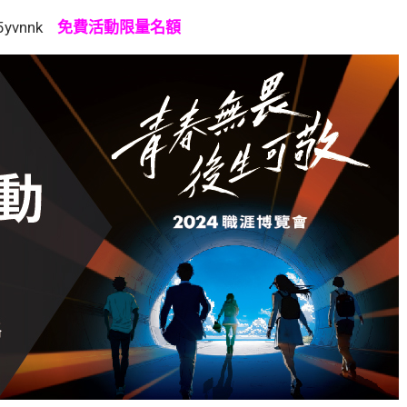
/5yvnnk
免費活動限量名額