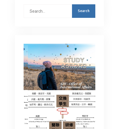
Search
for: