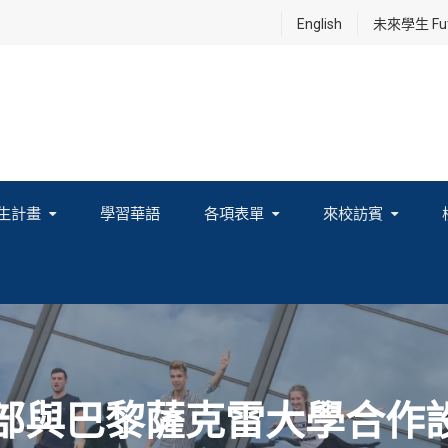
English
未來學生 Futu
生計畫
學習華語
各項表單
來校訪賓
享及國際連結計畫
育部與巴黎薩克雷大學合作