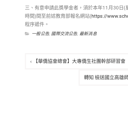
三、有意申請此獎學金者，須於本年11月30日(星期一
時間)間至前述教育部報名網站(
https://www.sch
程序遞件。
一般公告
,
國際交流公告
,
最新消息
文
【華僑協會總會】大專僑生社團幹部研習會
章
導
轉知 檢送國立高雄
覽