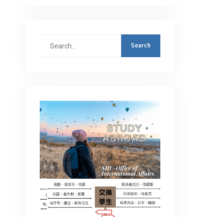
Search
for: