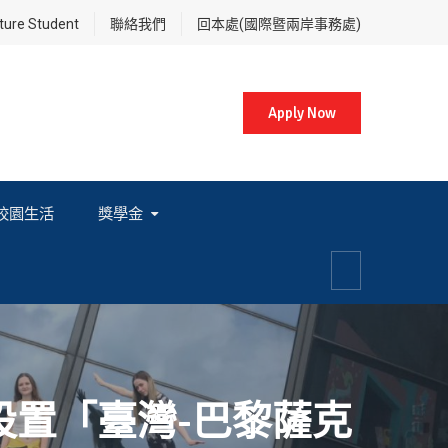
re Student
聯絡我們
回本處(國際暨兩岸事務處)
Apply Now
校園生活
獎學金
各項獎學金相關辦法及法規
設置「臺灣-巴黎薩克