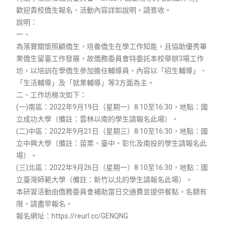
歡迎貴校僑生報名，活動內容詳如說明，請查收。
說明：
一、
為落實關懷照顧僑生，培養僑生在學工作知能，且協助優秀畢
業僑生留臺工作發展，故僑務委員會特委託本校舉辦3場工作
坊，以培訓在學僑生參加擔任輔導員，內容以「招生輔導」、
「生活輔導」及「就業輔導」等3方面為主。
二、工作坊梯次如下：
(一)南區：2022年9月19日（星期一）8:10至16:30，地點：國
立成功大學（備註：雲林以南的學生請報名此場）。
(二)中區：2022年9月21日（星期三）8:10至16:30，地點：國
立中興大學（備註：苗栗、臺中、彰化及南投的學生請報名此
場）。
(三)北區：2022年9月26日（星期一）8:10至16:30，地點：國
立臺灣師範大學（備註：新竹以北的學生請報名此場）。
本研習活動由僑務委員會補助當日交通費並提供餐點，名額有
限，請盡早報名。
報名網址：https://reurl.cc/GENQNG