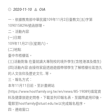
2020-11-10
OIA
一、依據教育部中華民國109年11月2日臺教文(五)字第
1090158296號函辦理。
二、活動內容:
(一)日期:
109年11月21日(星期六)。
(二)地點:
臺中市梧棲區。
(三)活動對象:在臺就讀大專院校的境外學生(含陸港澳及僑生)
(四)活動內容:由接待家庭透過遊戲帶領學生了解梧棲社區悠久
的人文信仰及歷史文化…等。
三、報名方式：
本年11月11日前，至計畫網站
(https://www.hostfamily.org.tw/en/news/85-19089)填寫資
料及健康旅遊史問卷，下載並列印報名表，至國際處用印後，
電郵至hostfamily@stust.edu.tw以完成報名程序。
四、連絡窗口: