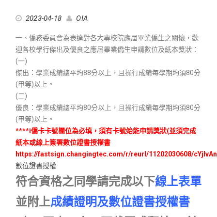
2023-04-18
OIA
一、僑務委員會為表達對各大專校院應屆畢業僑生之關懷，歡
迎各校學行傑出及優良之應屆畢業僑生申請數位及紙本獎狀：
(一)
傑出：學業成績總平均88分以上，且操行成績每學期均須80分
(甲等)以上。
(二)
優良：學業成績總平均80分以上，且操行成績每學期均須80分
(甲等)以上。
****i僑卡卡號欄位為必填，須有卡號始能申請獎狀(並須完成
紙本或線上簽署數位證書授權書
https://fastsign.changingtec.com/r/reurl/11202030608/cYjIvA
數位證書授權
符合資格之同學請完成以下
線上表單
並附上
成績證明及數位證書授權書