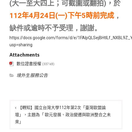
(大一至大四上
；可截圖或翻拍
)，於
112年4月24日(一)下午5時前完成
，
缺件或逾時不予受理，謝謝。
https://docs.google.com/forms/d/e/1FAIpQLSejBHtlLf_NXBL9Z
usp=sharing
Attachments
數位證書授權
(337 kB)
境外生服務公告
文
章
【轉知】國立台灣大學112年第2次「臺灣歐盟論
壇」，主題為「 歐元發展、政治變遷與歐洲整合之未
導
來」
覽