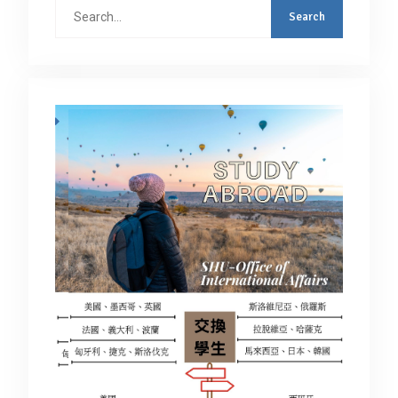
Search
for: