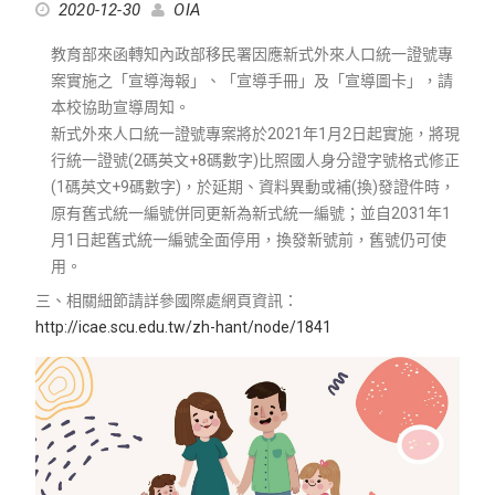
2020-12-30
OIA
教育部來函轉知內政部移民署因應新式外來人口統一證號專
案實施之「宣導海報」、「宣導手冊」及「宣導圖卡」，請
本校協助宣導周知。
新式外來人口統一證號專案將於2021年1月2日起實施，將現
行統一證號(2碼英文+8碼數字)比照國人身分證字號格式修正
(1碼英文+9碼數字)，於延期、資料異動或補(換)發證件時，
原有舊式統一編號併同更新為新式統一編號；並自2031年1
月1日起舊式統一編號全面停用，換發新號前，舊號仍可使
用。
三、相關細節請詳參國際處網頁資訊：
http://icae.scu.edu.tw/zh-hant/node/1841