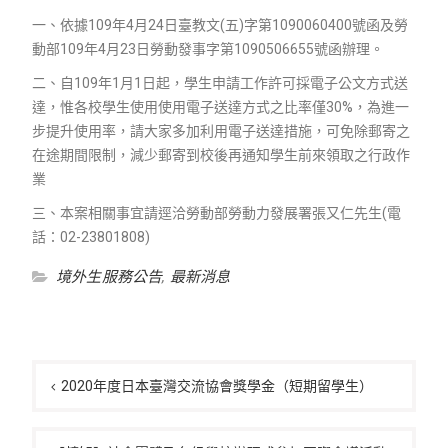
一、依據109年4月24日臺教文(五)字第1090060400號函及勞
動部109年4月23日勞動發事字第1090506655號函辦理。
二、自109年1月1日起，學生申請工作許可採電子公文方式送
達，惟各校學生使用使用電子送達方式之比率僅30%，為進一
步提升使用率，請大家多加利用電子送達措施，可免除郵寄之
在途期間限制，減少郵寄到校後再通知學生前來領取之行政作
業
三、本案相關事宜請逕洽勞動部勞動力發展署張又仁先生(電
話：02-23801808)
境外生服務公告
,
最新消息
文
章
2020年度日本臺灣交流協會獎學金（短期留學生）
導