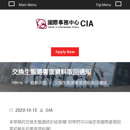
Main Menu
Top Menu
Skip
to
content
Apply Now
交換生甄選書面資料取回通知
Home
最新消息
交換生甄選書面資料取回通知
2020-10-15
OIA
本學期的交換生甄選終於結束囉! 同學們可以抽空來國際處領回
當初報名的書面資料喔!