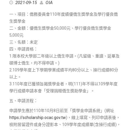
2021-09-15
OIA
一、項目：僑務委員會110年度績優僑生獎學金及學行優良僑
生獎學金
二、金額：優僑生獎學金50,000元、學行優良僑生獎學金
5,000元
三、名額：未定
四、申請資格：
1.限本校大學部二年級以上僑生申請。(凡留級、重讀、延畢及
碩博士僑生，均不得申請。)
2.109學年度上下學期學業成績平均80分以上、操行成績80分
以上。
3.110年度已獲領旨揭獎學金者，明(111)年不得以109學年度
學行成績申請本會「受理捐贈僑生獎助學金」。
五、申請流程：
申請學生應於110年10月8日前至「獎學金申請系統」(網址
https://scholarship.ocac.gov.tw
)，線上填寫、列印申請表後，
檢附居留證件或身分證影本、109學年度成績單(含操行成績)，