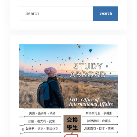
Search
for: