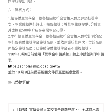
向學校提出申請。
六、審核方式：
1.績優僑生獎學金：依各校函報符合資格人數及建議核獎序
次、學業成績進行評比，擇優給獎；獲獎學生應提供5分鐘影
片或撰寫500字介紹在臺灣學習心得。
2.學行優良僑生獎學金：依各校函報符合資格人數按比例分配
學行優良僑生獎學金獲獎名額，並依建議核獎序次，於該名額
內核定獲獎名單；已獲績優僑生獎學金者不重複給獎。
110年10月8日前使用「獎學金申請系統」線上申請並列印申請
表
https://scholarship.ocac.gov.tw
並於 10 月 8日前備妥相關文件送至國際處彙辦。
獎助學金
文
章
【轉知】宣傳臺灣大學校院全球能見度、引全球傑出青