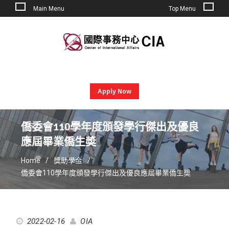
Main Menu
Top Menu
Skip
to
content
Apply Now
僑委會110學年度頒發學行傑出及優良
應屆畢業僑生奬
Home
獎助學金
僑委會110學年度頒發學行傑出及優良應屆畢業僑生奬
2022-02-16
OIA