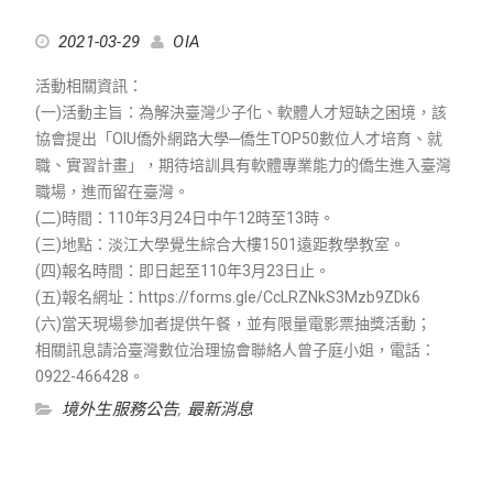
2021-03-29
OIA
活動相關資訊：
(一)活動主旨：為解決臺灣少子化、軟體人才短缺之困境，該
協會提出「OIU僑外網路大學─僑生TOP50數位人才培育、就
職、實習計畫」，期待培訓具有軟體專業能力的僑生進入臺灣
職場，進而留在臺灣。
(二)時間：110年3月24日中午12時至13時。
(三)地點：淡江大學覺生綜合大樓1501遠距教學教室。
(四)報名時間：即日起至110年3月23日止。
(五)報名網址：https://forms.gle/CcLRZNkS3Mzb9ZDk6
(六)當天現場參加者提供午餐，並有限量電影票抽獎活動；
相關訊息請洽臺灣數位治理協會聯絡人曾子庭小姐，電話：
0922-466428。
境外生服務公告
,
最新消息