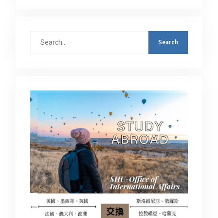
Search
for: