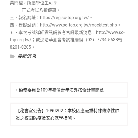
業門檻，所屬學位生可享
正式考試八折優惠。
三、報名網址：https://reg.sc-top.org.tw/。
四、模擬試題：http://www.sc-top.org.tw/mocktest.php。
五、本次考試詳細資訊請參考官網最新消息：http://www.sc-
top.org.tw/；或逕洽華測會考試推廣組（02）7734-5638轉
8201-8205。
最新消息
文
章
僑務委員會109年臺灣青年海外搭僑計畫簡章
導
覽
【秘書室公告】1090202：本校因應嚴重特殊傳染性肺
炎之校園防疫及安心就學措施