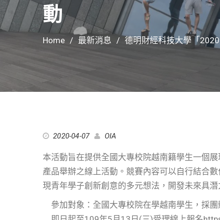
動
Home
最新消息
德明財經科技大學「202
2020-04-07
OIA
本活動旨在提供全國大專校院越南籍學生一個展
產品舉辦之線上活動。競賽內容可以自行結合數
現青年學子創新創意的多元想法，開發未來具潛
參加對象：全國大專校院在學越南學生，採團
即日起至109年5月13日(三)受理線上報名https://f