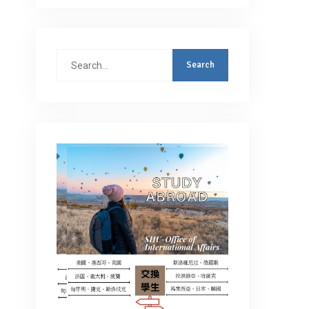
Search
for: