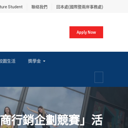
re Student
聯絡我們
回本處(國際暨兩岸事務處)
Apply Now
校園生活
獎學金
各項獎學金相關辦法及法規
電商行銷企劃競賽」活