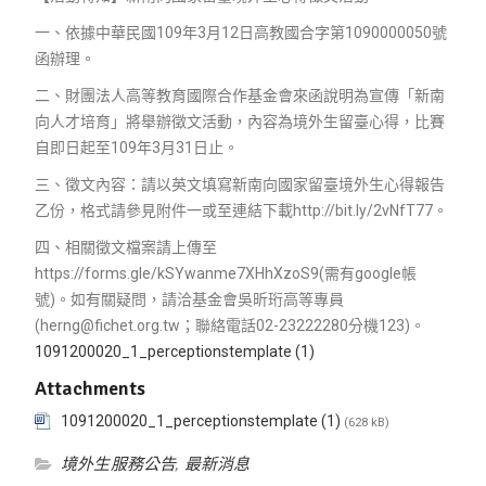
一、依據中華民國109年3月12日高教國合字第1090000050號
函辦理。
二、財團法人高等教育國際合作基金會來函說明為宣傳「新南
向人才培育」將舉辦徵文活動，內容為境外生留臺心得，比賽
自即日起至109年3月31日止。
三、徵文內容：請以英文填寫新南向國家留臺境外生心得報告
乙份，格式請參見附件一或至連結下載http://bit.ly/2vNfT77。
四、相關徵文檔案請上傳至
https://forms.gle/kSYwanme7XHhXzoS9(需有google帳
號)。如有關疑問，請洽基金會吳昕珩高等專員
(herng@fichet.org.tw；聯絡電話02-23222280分機123)。
1091200020_1_perceptionstemplate (1)
Attachments
1091200020_1_perceptionstemplate (1)
(628 kB)
境外生服務公告
,
最新消息