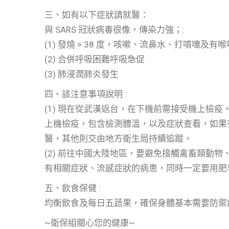
三、如有以下症狀請就醫：
與 SARS 冠狀病毒很像，傳染力強；:
(1) 發燒 > 38 度，咳嗽、流鼻水、打噴嚏及有
(2) 合併呼吸困難呼吸急促
(3) 肺浸潤肺炎發生
四、該注意事項說明 :
(1) 現在從武漢返台，在下機前需接受機上檢疫
上機檢疫，包含檢測體溫，以及症狀查看，如果
醫，其他則交由地方衛生局持續追蹤。
(2) 前往中國大陸地區，要避免接觸禽畜類動
有相關症狀、流感症狀的病患，同時一定要用肥
五、飲食保健 :
均衡飲食及每日五蔬果，確保身體基本需要防禦
~衛保組關心您的健康~