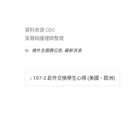
資料來源 CDC
吳慧純護理師整理
境外生服務公告
,
最新消息
文
107-2 赴外交換學生心得 (美國、歐洲)
章
導
覽