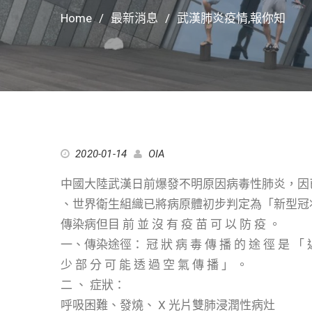
Home
最新消息
武漢肺炎疫情,報你知
2020-01-14
OIA
中國大陸武漢日前爆發不明原因病毒性肺炎，因
、世界衛生組織已將病原體初步判定為「新型冠
傳染病但目 前 並 沒 有 疫 苗 可 以 防 疫 。
一、傳染途徑： 冠 狀 病 毒 傳 播 的 途 徑 是 「 近 
少 部 分 可 能 透 過 空 氣 傳 播 」 。
二 、 症狀：
呼吸困難、發燒、 X 光片雙肺浸潤性病灶