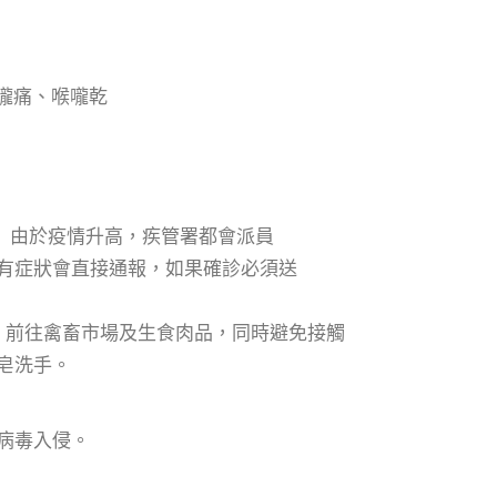
喉嚨痛、喉嚨乾
。 由於疫情升高，疾管署都會派員
有症狀會直接通報，如果確診必須送
物、前往禽畜市場及生食肉品，同時避免接觸
皂洗手。
病毒入侵。