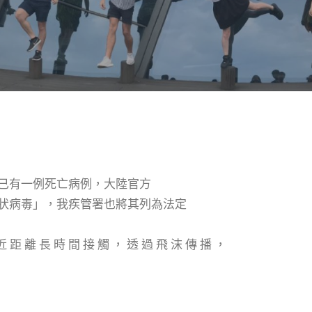
已有一例死亡病例，大陸官方
状病毒」，我疾管署也將其列為法定
距 離 長 時 間 接 觸 ， 透 過 飛 沫 傳 播 ，