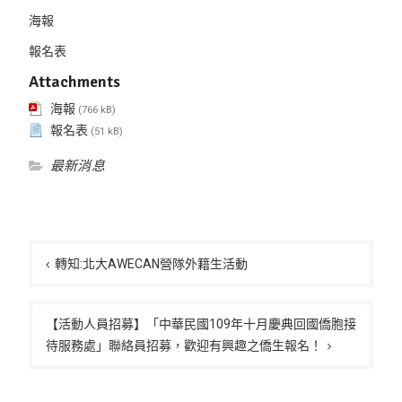
海報
報名表
Attachments
海報
(766 kB)
報名表
(51 kB)
最新消息
文
章
轉知:北大AWECAN營隊外籍生活動
導
覽
【活動人員招募】「中華民國109年十月慶典回國僑胞接
待服務處」聯絡員招募，歡迎有興趣之僑生報名！